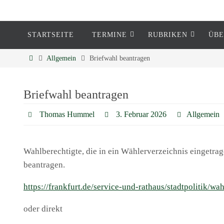
STARTSEITE
TERMINE
RUBRIKEN
ÜBE
Eckenheim
Allgemein
Briefwahl beantragen
Informationen rund um Eckenheim
Briefwahl beantragen
Thomas Hummel
3. Februar 2026
Allgemein
Wahlberechtigte, die in ein Wählerverzeichnis eingetra
beantragen.
https://frankfurt.de/service-und-rathaus/stadtpolitik/
oder direkt