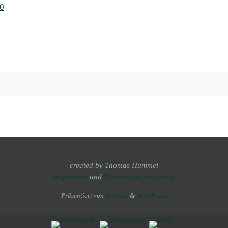
00
created by Thomas Hummel
Impressum
und
Datenschutzerklärung
Präsentiert von
Nirvana
&
WordPress.