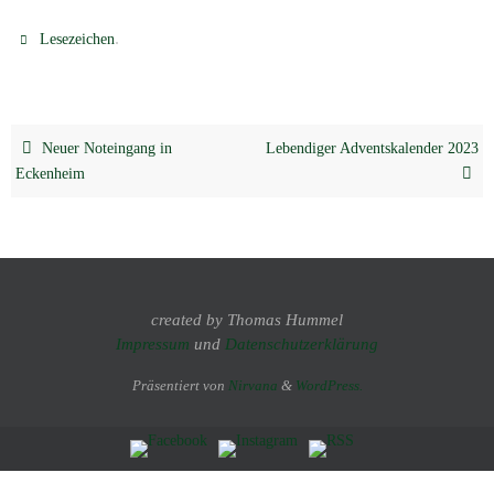
.
Lesezeichen
Neuer Noteingang in
Lebendiger Adventskalender 2023
Eckenheim
created by Thomas Hummel
Impressum
und
Datenschutzerklärung
Präsentiert von
Nirvana
&
WordPress.