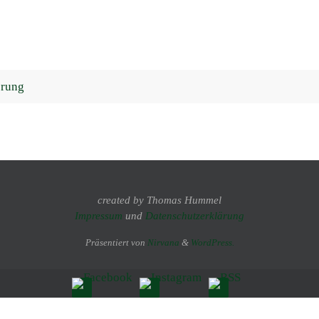
erung
created by Thomas Hummel
Impressum
und
Datenschutzerklärung
Präsentiert von
Nirvana
&
WordPress.