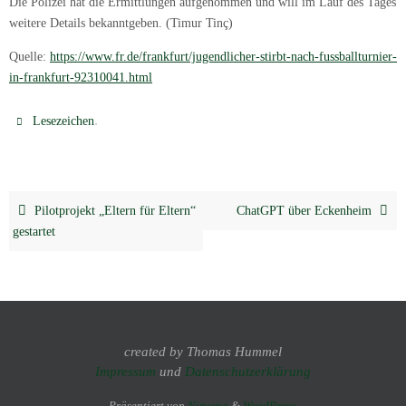
Die Polizei hat die Ermittlungen aufgenommen und will im Lauf des Tages
weitere Details bekanntgeben. (Timur Tinç)
Quelle:
https://www.fr.de/frankfurt/jugendlicher-stirbt-nach-fussballturnier-
in-frankfurt-92310041.html
.
Lesezeichen
Pilotprojekt „Eltern für Eltern“
ChatGPT über Eckenheim
gestartet
created by Thomas Hummel
Impressum
und
Datenschutzerklärung
Präsentiert von
Nirvana
&
WordPress.