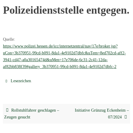
Polizeidienststelle entgegen.
Quelle:
https://www.polizei.hessen.de/icc/internetzentral/nav/17e/broker.jsp?
uCon=3b370951-99cd-b091-8da1-4e9102d7dbfc&uTem=8ed702cd-aff2-
3941-cd47-a0a30165474d&uMen=17e706de-6c31-2c41-12da-
af82bb838f39#gallery_3b370951-99cd-b091-8da1-4e9102d7dbfc-
2
.
Lesezeichen
Rollstuhlfahrer geschlagen –
Initiative Grünzug Eckenheim –
Zeugen gesucht
07/2024