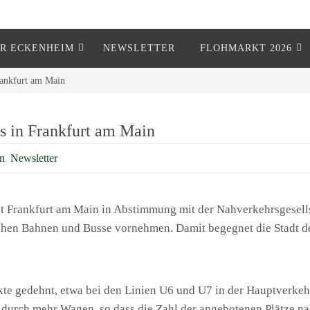
R ECKENHEIM
NEWSLETTER
FLOHMARKT 2026
rankfurt am Main
s in Frankfurt am Main
n
,
Newsletter
adt Frankfurt am Main in Abstimmung mit der Nahverkehrsgesel
schen Bahnen und Busse vornehmen. Damit begegnet die Stadt 
te gedehnt, etwa bei den Linien U6 und U7 in der Hauptverkeh
 durch mehr Wagen, so dass die Zahl der angebotenen Plätze n