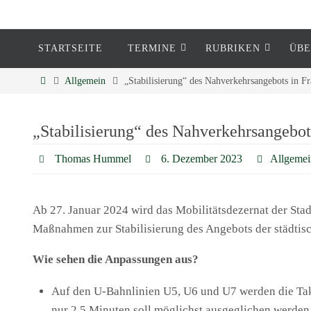
STARTSEITE
TERMINE
RUBRIKEN
ÜBE
Eckenheim
Allgemein
„Stabilisierung“ des Nahverkehrsangebots in F
Informationen rund um Eckenheim
„Stabilisierung“ des Nahverkehrsangebot
Thomas Hummel
6. Dezember 2023
Allgemei
Ab 27. Januar 2024 wird das Mobilitätsdezernat der St
Maßnahmen zur Stabilisierung des Angebots der städti
Wie sehen die Anpassungen aus?
Auf den U-Bahnlinien U5, U6 und U7 werden die Tak
nur 2,5 Minuten soll möglichst ausgeglichen werden