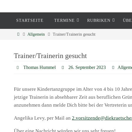
STARTSEITE
TERMINE
RUBRIKEN
ÜBE
Eckenheim
Allgemein
Trainer/Trainerin gesucht
Informationen rund um Eckenheim
Trainer/Trainerin gesucht
Thomas Hummel
26. September 2023
Allgem
Für unsere Kindertanzgruppe im Alter von 4 bis 10 Jahre
jetzige Trainerin in absehbarer Zeit aus beruflichen Gr
anzunehmen dann melde Dich bitte bei der Vertreterin u
Angelika Levy, per Mail an
2.vorsitzende@diekraetsche
Über eine Nachricht würden wir uns sehr freuen!