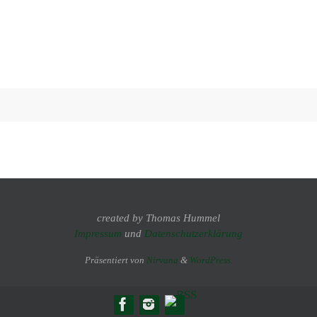
created by Thomas Hummel
Impressum
und
Datenschutzerklärung
Präsentiert von
Nirvana
&
WordPress.