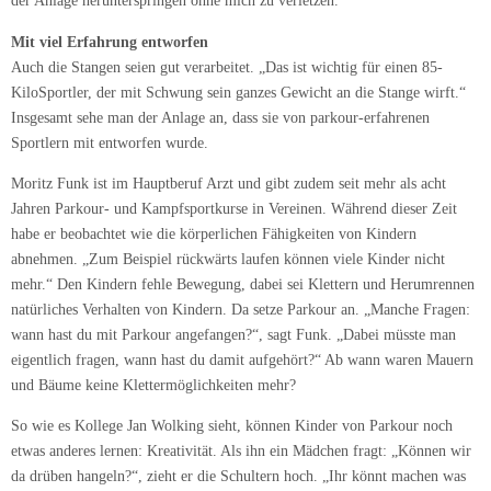
der Anlage herunterspringen ohne mich zu verletzen.“
Mit viel Erfahrung entworfen
Auch die Stangen seien gut verarbeitet. „Das ist wichtig für einen 85-
KiloSportler, der mit Schwung sein ganzes Gewicht an die Stange wirft.“
Insgesamt sehe man der Anlage an, dass sie von parkour-erfahrenen
Sportlern mit entworfen wurde.
Moritz Funk ist im Hauptberuf Arzt und gibt zudem seit mehr als acht
Jahren Parkour- und Kampfsportkurse in Vereinen. Während dieser Zeit
habe er beobachtet wie die körperlichen Fähigkeiten von Kindern
abnehmen. „Zum Beispiel rückwärts laufen können viele Kinder nicht
mehr.“ Den Kindern fehle Bewegung, dabei sei Klettern und Herumrennen
natürliches Verhalten von Kindern. Da setze Parkour an. „Manche Fragen:
wann hast du mit Parkour angefangen?“, sagt Funk. „Dabei müsste man
eigentlich fragen, wann hast du damit aufgehört?“ Ab wann waren Mauern
und Bäume keine Klettermöglichkeiten mehr?
So wie es Kollege Jan Wolking sieht, können Kinder von Parkour noch
etwas anderes lernen: Kreativität. Als ihn ein Mädchen fragt: „Können wir
da drüben hangeln?“, zieht er die Schultern hoch. „Ihr könnt machen was