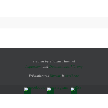
created by Thomas Hummel
Impressum
und
Datenschutzerklärung
Präsentiert von
Nirvana
&
WordPress.