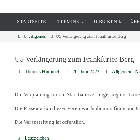
STARTSEITE
TERMINE
RUBRIKEN
ÜBE
Eckenheim
Allgemein
U5 Verlängerung zum Frankfurter Berg
Informationen rund um Eckenheim
U5 Verlängerung zum Frankfurter Berg
Thomas Hummel
26. Juni 2023
Allgemein
,
Ne
Die Vorplanung für die Stadtbahnverlängerung der Linie
Die Präsentation dieser Vorentwurfsplanung findet am 04
Die Veranstaltung ist öffentlich.
Lesezeichen
.