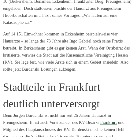
10 (Berkersheim, Bonames, Eckenheim, Frankfurter Berg, Preungesheim)
eingeladen. Doch stattdessen brachte der Hausarzt aus Preungesheim
Hiobsbotschaften mit. Fazit seines Vortrages: „Wir laufen auf eine
Katastrophe zu.“
Auf 14 151 Einwohner kommen in Eckenheim beispielsweise vier
Hausärzte – so lange der 73 Jahre alte Ingo Gabriel noch seine Praxis
betreibt. In Berkersheim gibt es gar keinen Arzt. Wenn der Ortsbeirat das
kritisierte, verwies die Stadt auf die Kassenärztliche Vereinigung Hessen
(KV). Sie lege fest, wie viele Ärzte sich in einem Gebiet ansiedeln. Also
sollte jetzt Burdenski Lösungen aufzeigen.
Stadtteile in Frankfurt
deutlich unterversorgt
Denn Jürgen Burdenski ist nicht nur seit 26 Jahren Hausarzt in
Preungesheim. Er ist auch Vorsitzender des KV-Bezirks
Frankfurt
und
Mitglied des Hauptausschusses der KV. Burdenski machte keinen Hehl
daraus, dass die Stadtteile des Ortsbezirks 10 unterversorgt sind.