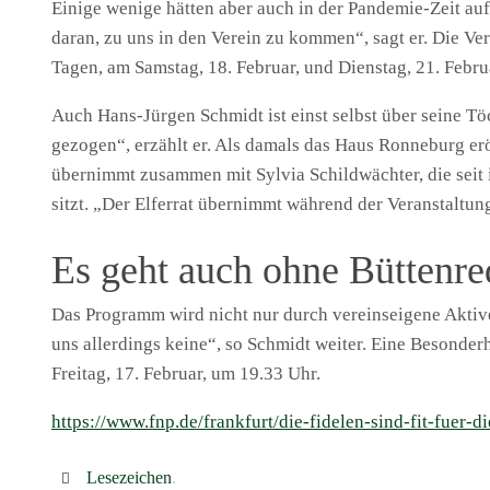
Einige wenige hätten aber auch in der Pandemie-Zeit au
daran, zu uns in den Verein zu kommen“, sagt er. Die Ve
Tagen, am Samstag, 18. Februar, und Dienstag, 21. Febr
Auch Hans-Jürgen Schmidt ist einst selbst über seine T
gezogen“, erzählt er. Als damals das Haus Ronneburg erö
übernimmt zusammen mit Sylvia Schildwächter, die seit i
sitzt. „Der Elferrat übernimmt während der Veranstaltu
Es geht auch ohne Büttenr
Das Programm wird nicht nur durch vereinseigene Aktive
uns allerdings keine“, so Schmidt weiter. Eine Besonder
Freitag, 17. Februar, um 19.33 Uhr.
https://www.fnp.de/frankfurt/die-fidelen-sind-fit-fuer-
Lesezeichen
.