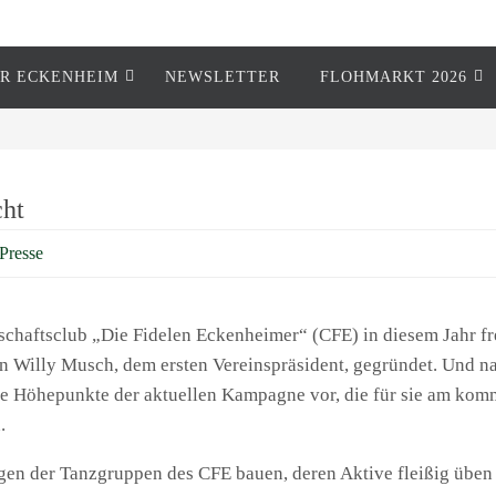
R ECKENHEIM
NEWSLETTER
FLOHMARKT 2026
cht
Presse
chaftsclub „Die Fidelen Eckenheimer“ (CFE) in diesem Jahr freu
 Willy Musch, dem ersten Vereinspräsident, gegründet. Und nat
die Höhepunkte der aktuellen Kampagne vor, die für sie am kom
.
agen der Tanzgruppen des CFE bauen, deren Aktive fleißig üben