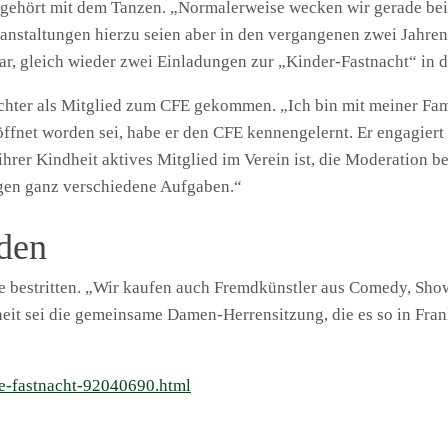
fgehört mit dem Tanzen. „Normalerweise wecken wir gerade bei 
ranstaltungen hierzu seien aber in den vergangenen zwei Jahren 
uar, gleich wieder zwei Einladungen zur „Kinder-Fastnacht“ in
öchter als Mitglied zum CFE gekommen. „Ich bin mit meiner Fa
ffnet worden sei, habe er den CFE kennengelernt. Er engagiert s
hrer Kindheit aktives Mitglied im Verein ist, die Moderation be
ngen ganz verschiedene Aufgaben.“
eden
 bestritten. „Wir kaufen auch Fremdkünstler aus Comedy, Show,
heit sei die gemeinsame Damen-Herrensitzung, die es so in Fran
die-fastnacht-92040690.html