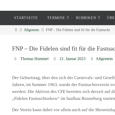
STARTSEITE
TERMINE
RUBRIKEN
ÜBE
Eckenheim
Allgemein
FNP – Die Fidelen sind fit für die Fastnacht
Informationen rund um Eckenheim
FNP – Die Fidelen sind fit für die Fastna
Thomas Hummel
21. Januar 2023
Allgemein
,
Der Geburtstag, über den sich der Carnevals- und Gesells
Jahren, im Sommer 1963, wurde der Fastnachtsverein von
werden: Die Aktiven des CFE bereiten sich derzeit auf 
„Fidelen Fastnachtsshow“ im Saalbau Ronneburg starten
Der Verein kann dabei vor allem auch auf die Showeinl