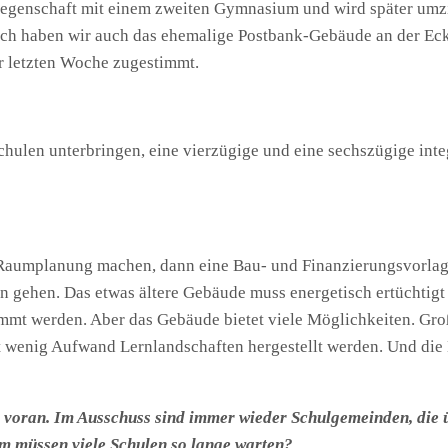
 Liegenschaft mit einem zweiten Gymnasium und wird später um
lich haben wir auch das ehemalige Postbank-Gebäude an der E
r letzten Woche zugestimmt.
hulen unterbringen, eine vierzügige und eine sechszügige inte
Raumplanung machen, dann eine Bau- und Finanzierungsvorlage
en gehen. Das etwas ältere Gebäude muss energetisch ertüchtig
t werden. Aber das Gebäude bietet viele Möglichkeiten. Große
wenig Aufwand Lernlandschaften hergestellt werden. Und die D
au voran. Im Ausschuss sind immer wieder Schulgemeinden, di
 müssen viele Schulen so lange warten?