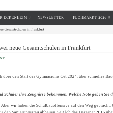
R ECKENHEIM
NEWSLETTER
FLOHMARKT 2026
eue Gesamtschulen in Frankfurt
wei neue Gesamtschulen in Frankfurt
esse
h über den Start des Gymnasiums Ost 2024, über schnelles Ba
nd Schüler ihre Zeugnisse bekommen. Welche Note geben Sie 
ten. Aber wir haben die Schulbauoffensive auf den Weg gebracht.
r den Sanierungsstau abbauen. Seit ich das Dezernat 2016 übe