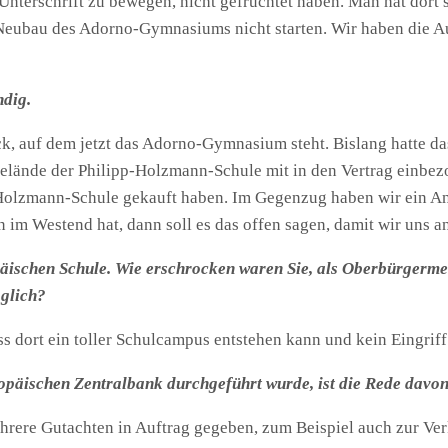
Unterschrift zu bewegen, nicht gefruchtet haben. Man hat dort
 Neubau des Adorno-Gymnasiums nicht starten. Wir haben die A
ndig.
k, auf dem jetzt das Adorno-Gymnasium steht. Bislang hatte das
Gelände der Philipp-Holzmann-Schule mit in den Vertrag einb
pp-Holzmann-Schule gekauft haben. Im Gegenzug haben wir ein 
im Westend hat, dann soll es das offen sagen, damit wir uns a
äischen Schule. Wie erschrocken waren Sie, als Oberbürgermei
öglich?
s dort ein toller Schulcampus entstehen kann und kein Eingriff 
ropäischen Zentralbank durchgeführt wurde, ist die Rede davo
hrere Gutachten in Auftrag gegeben, zum Beispiel auch zur Ve