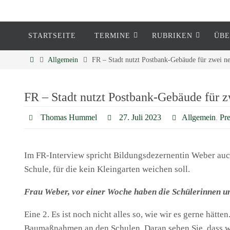
STARTSEITE
TERMINE
RUBRIKEN
ÜBE
Eckenheim
Allgemein
FR – Stadt nutzt Postbank-Gebäude für zwei n
Informationen rund um Eckenheim
FR – Stadt nutzt Postbank-Gebäude für z
Thomas Hummel
27. Juli 2023
Allgemein
,
Pr
Im FR-Interview spricht Bildungsdezernentin Weber auc
Schule, für die kein Kleingarten weichen soll.
Frau Weber, vor einer Woche haben die Schülerinnen u
Eine 2. Es ist noch nicht alles so, wie wir es gerne hät
Baumaßnahmen an den Schulen. Daran sehen Sie, dass wi